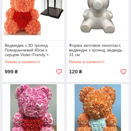
Ведмедик з 3D троянд
Форма заготівля пінопласт,
Помаранчевий 40см з
ведмедик з троянд, ведмідь
серцем Violet iTrendy +
31 см
подарункова упаковка
Немає в наявності
Немає в наявності
999
120
₴
₴