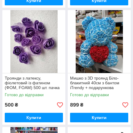
Купити
Купити
Троянди з латексу,
Мишко з 3D троянд Біло-
фіолетовий із фатином
блакитний 40см з бантом
(ФОМ, FOAM) 500 шт. пачка
iTrendy + подарункова
(для ведмедиків)
упаковка
Готово до відправки
Готово до відправки
500
899
₴
₴
Купити
Купити