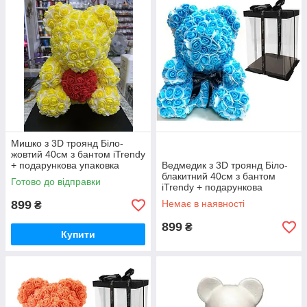
Мишко з 3D троянд Біло-
жовтий 40см з бантом iTrendy
+ подарункова упаковка
Ведмедик з 3D троянд Біло-
блакитний 40см з бантом
Готово до відправки
iTrendy + подарункова
упаковка
899
Немає в наявності
₴
899
₴
Купити