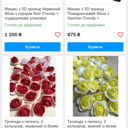
Мишко з 3D троянд Червоний
Мишко з 3D троянд
40см з серцем Red iTrendy +
Помаранчевий 40см з
подарункова упаковка
бантом iTrendy +
подарункова упаковка
Готово до відправки
Готово до відправки
1 200
875
₴
₴
Купити
Купити
Троянди з латексу, 2
Троянди з латексу, 2
кольорові, червоний із білим
кольорові, жовтий із білим