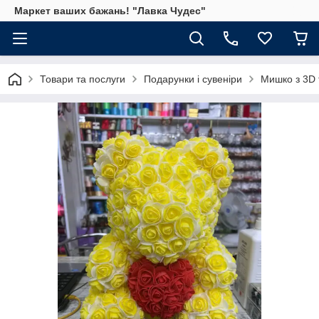
Маркет ваших бажань! "Лавка Чудес"
Товари та послуги
Подарунки і сувеніри
Мишко з 3D 