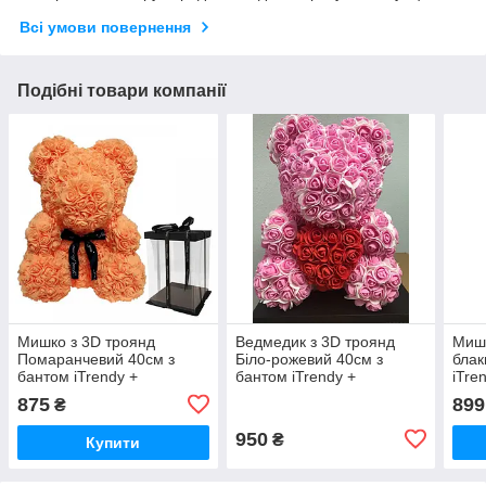
Всі умови повернення
Подібні товари компанії
Мишко з 3D троянд
Ведмедик з 3D троянд
Мишк
Помаранчевий 40см з
Біло-рожевий 40см з
блак
бантом iTrendy +
бантом iTrendy +
iTre
подарункова упаковка
подарункова упаковка
упак
875
899
₴
950
₴
Купити