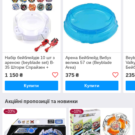
Набір бейблейдів 10 шт з
Арена Бейблейд Вибух
Beyb
ареною (beyblade set) B-
велика 57 см (Beyblade
Valk
35 Шторм Спрайзен +
Area)
Бейб
Вовтрайок В-34
ручк
1 150
375
235
₴
₴
меха
Купити
Купити
Акційні пропозиції та новинки
–33%
–10%