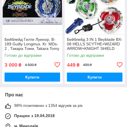
Бейблейд Гилти Луинор, B-
Бейблейд 3 IN 1 Beyblade BX-
189 Guilty Longinus. Kr. MDs-
08 HELLS SCYTHE+WIZARD
2 , Такара Томи, Takara Tomy
ARROW+KNIGHT SHIELD
BEYBLADE X з пусковим
Готово до відправки
Готово до відправки
пристроєм
3 000
449
₴
₴
4 500 ₴
499 ₴
Купити
Купити
Про нас
98% позитивних з 1354 відгуків за рік
Працює з 19.04.2018
м. Миколаїв