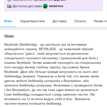
Доступна доставка
Опис
Характеристики
Доставка
Оплата
Умови п
Опис
Beyblade (Бейблейд) - це настільна гра за мотивами
анімаційного серіалу. BEYBLADE - це невеликий збірний
обертається "дзига", який запускається за допомогою
спеціального пускового механізму і призначений для битв з
іншими Beyblade. Битви зазвичай проходять на спеціальному
полі нагадує велику глибоку тарілку, під назвою Арена
Beyblade. Двоє або більше гравців запускають на нього свої
бейблейды (вовчки). Перемагає в битві той, хто зможе своїм
дзигою вибити бейблейд суперника з Beystadium, або
зупинити бейблейд суперника. Можливим є проведення битви
і без Beystadium, до тих пір поки один вовчок не зупиниться.
Самі бейблейды складаються з ряду замінних частин. Які
впливають на то як вони ведуть себе в бою. Змінюючи
частини можна поліпшити бейблейд.