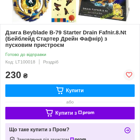
Дзига Beyblade B-79 Starter Drain Fafnir.8.Nt
(Бейблейд Стартер Дрейн Фафнір) з
пусковим пристроєм
Готово до відправки
Код: LT100018
Роздріб
230
₴
Купити
або
Купити з
Що таке купити з Пром?
Замовлення під захистом