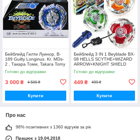
Бейблейд Гилти Луинор, B-
Бейблейд 3 IN 1 Beyblade BX-
189 Guilty Longinus. Kr. MDs-
08 HELLS SCYTHE+WIZARD
2 , Такара Томи, Takara Tomy
ARROW+KNIGHT SHIELD
BEYBLADE X з пусковим
Готово до відправки
Готово до відправки
пристроєм
3 000
449
₴
₴
4 500 ₴
499 ₴
Купити
Купити
Про нас
98% позитивних з 1360 відгуків за рік
Працює з 19.04.2018