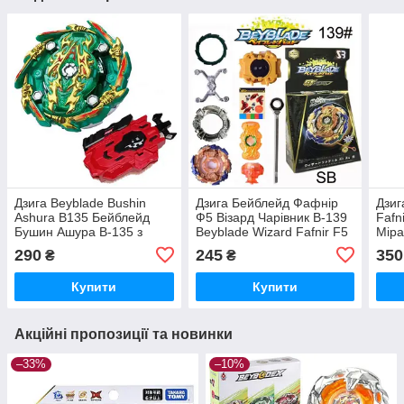
Дзига Beyblade Bushin
Дзига Бейблейд Фафнір
Дзиг
Ashura B135 Бейблейд
Ф5 Візард Чарівник B-139
Fafn
Бушин Ашура B-135 з
Beyblade Wizard Fafnir F5
Міра
пусковим пристроєм
з пусковим пристроєм
пуск
290
245
350
₴
₴
Купити
Купити
Акційні пропозиції та новинки
–33%
–10%