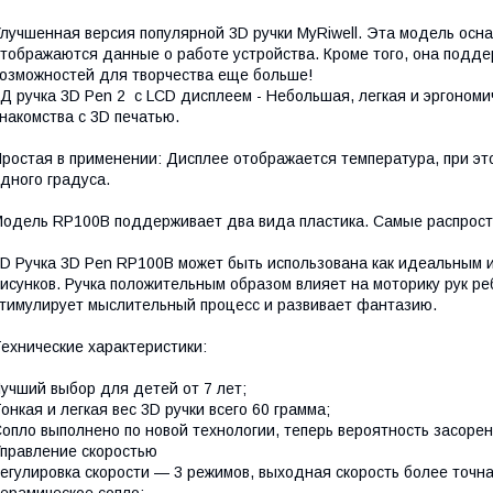
лучшенная версия популярной 3D ручки MyRiwell. Эта модель ос
тображаются данные о работе устройства. Кроме того, она подде
озможностей для творчества еще больше!
Д ручка 3D Pen 2 c LCD дисплеем - Небольшая, легкая и эргоном
накомства с 3D печатью.
ростая в применении: Дисплее отображается температура, при эт
дного градуса.
одель RP100B поддерживает два вида пластика. Самые распростр
D Ручка 3D Pen RP100B может быть использована как идеальным
исунков. Ручка положительным образом влияет на моторику рук р
тимулирует мыслительный процесс и развивает фантазию.
ехнические характеристики:
учший выбор для детей от 7 лет;
онкая и легкая вес 3D ручки всего 60 грамма;
опло выполнено по новой технологии, теперь вероятность засоре
правление скоростью
егулировка скорости — 3 режимов, выходная скорость более точна
ерамическое сопло;