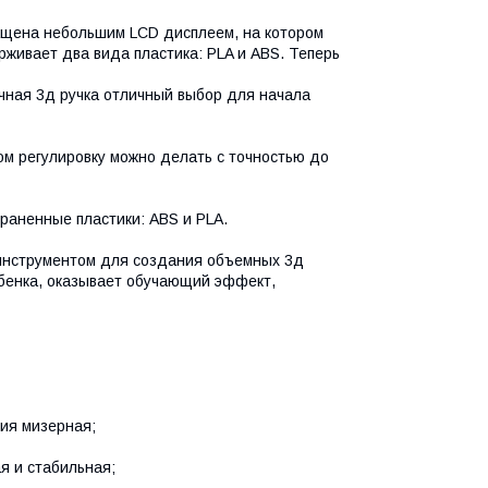
нащена небольшим LCD дисплеем, на котором
рживает два вида пластика: PLA и ABS. Теперь
ичная 3д ручка отличный выбор для начала
ом регулировку можно делать с точностью до
аненные пластики: ABS и PLA.
 инструментом для создания объемных 3д
ебенка, оказывает обучающий эффект,
ния мизерная;
я и стабильная;