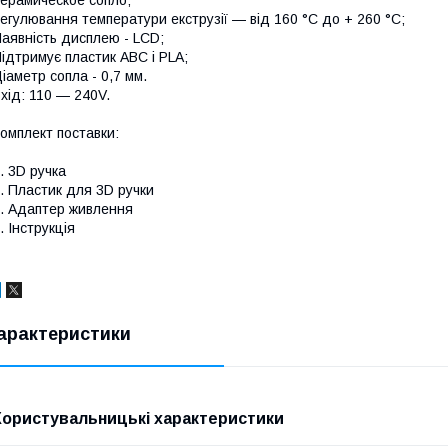
егулювання температури екструзії — від 160 °C до + 260 °C;
аявність дисплею - LCD;
ідтримує пластик ABC і PLA;
іаметр сопла - 0,7 мм.
хід: 110 — 240V.
омплект поставки:
. 3D ручка
. Пластик для 3D ручки
. Адаптер живлення
. Інструкція
арактеристики
Користувальницькі характеристики