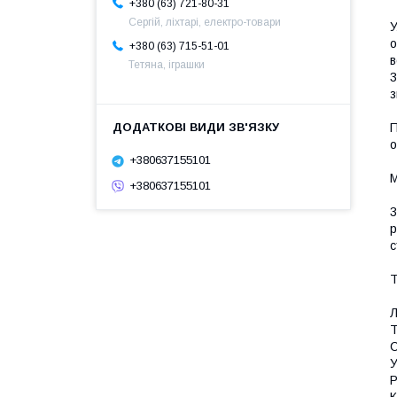
+380 (63) 721-80-31
Сергій, ліхтарі, електро-товари
У
о
+380 (63) 715-51-01
в
Тетяна, іграшки
3
з
П
о
+380637155101
М
+380637155101
3
р
с
Т
Л
Т
С
У
Р
К