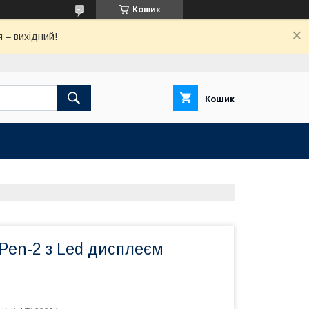
Кошик
 – вихідний!
Кошик
Pen-2 з Led дисплеєм