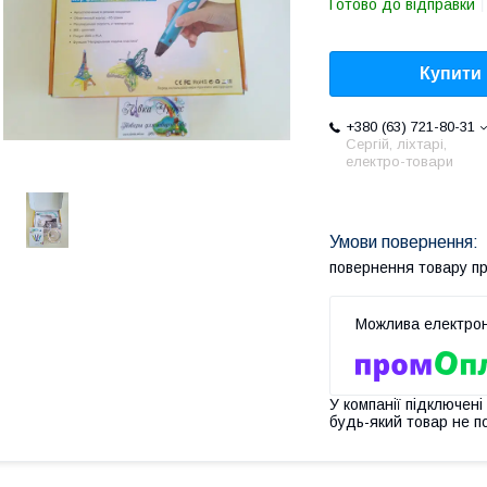
Готово до відправки
Купити
+380 (63) 721-80-31
Сергій, ліхтарі,
електро-товари
повернення товару п
У компанії підключені
будь-який товар не п