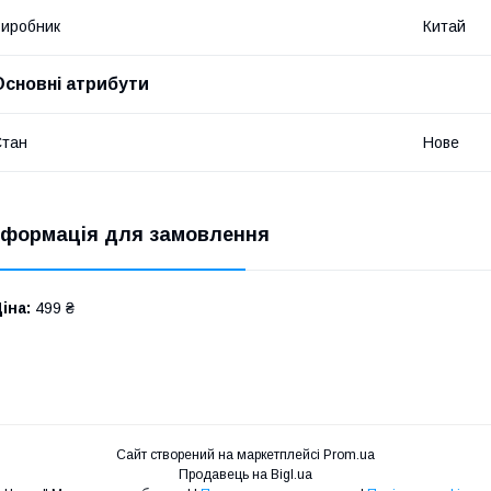
иробник
Китай
Основні атрибути
Стан
Нове
нформація для замовлення
іна:
499 ₴
Сайт створений на маркетплейсі
Prom.ua
Продавець на Bigl.ua