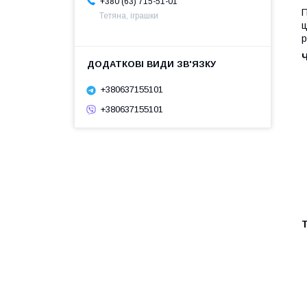
+380 (63) 715-51-01
П
Тетяна, іграшки
ц
р
Ч
+380637155101
+380637155101
Т