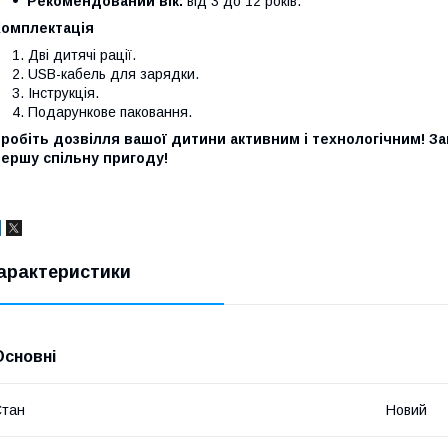
Рекомендований вік:
від 3 до 12 років.
Комплектація
Дві дитячі рації.
USB-кабель для зарядки.
Інструкція.
Подарункове паковання.
робіть дозвілля вашої дитини активним і технологічним! За
ершу спільну пригоду!
арактеристики
Основні
Стан
Новий