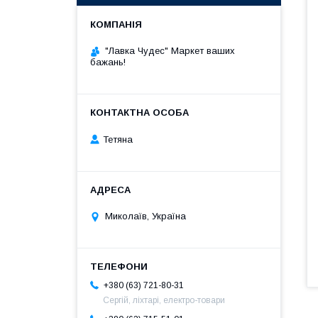
"Лавка Чудес" Маркет ваших
бажань!
Тетяна
Миколаїв, Україна
+380 (63) 721-80-31
Сергій, ліхтарі, електро-товари