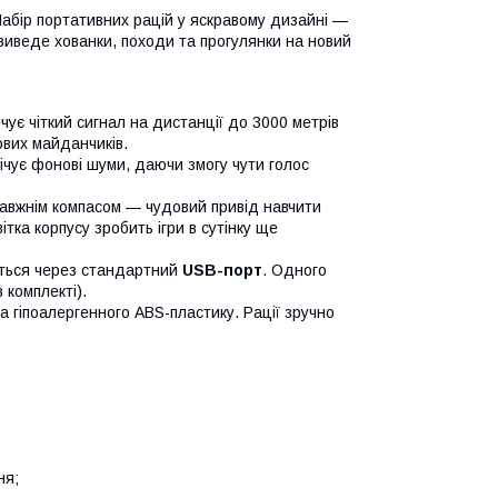
 Набір портативних рацій у яскравому дизайні —
 виведе хованки, походи та прогулянки на новий
є чіткий сигнал на дистанції до 3000 метрів
рових майданчиків.
ічує фонові шуми, даючи змогу чути голос
авжнім компасом — чудовий привід навчити
ітка корпусу зробить ігри в сутінку ще
ться через стандартний
USB-порт
. Одного
 комплекті).
а гіпоалергенного ABS-пластику. Рації зручно
ня;