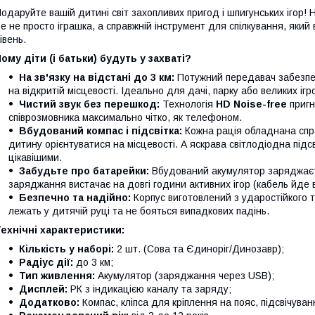
одаруйте вашій дитині світ захопливих пригод і шпигунських ігор!
е не просто іграшка, а справжній інструмент для спілкування, який
івень.
ому діти (і батьки) будуть у захваті?
На зв'язку на відстані до 3 км:
Потужний передавач забезпечу
на відкритій місцевості. Ідеально для дачі, парку або великих іг
Чистий звук без перешкод:
Технологія
HD Noise-free
пригн
співрозмовника максимально чітко, як телефоном.
Вбудований компас і підсвітка:
Кожна рація обладнана спр
дитину орієнтуватися на місцевості. А яскрава світлодіодна підсв
цікавішими.
Забудьте про батарейки:
Вбудований акумулятор заряджає
заряджання вистачає на довгі години активних ігор (кабель йде в
Безпечно та надійно:
Корпус виготовлений з ударостійкого т
лежать у дитячій руці та не бояться випадкових падінь.
ехнічні характеристики:
Кількість у наборі:
2 шт. (Сова та Єдиноріг/Динозавр);
Радіус дії:
до 3 км;
Тип живлення:
Акумулятор (заряджання через USB);
Дисплей:
РК з індикацією каналу та заряду;
Додатково:
Компас, кліпса для кріплення на пояс, підсвічуван