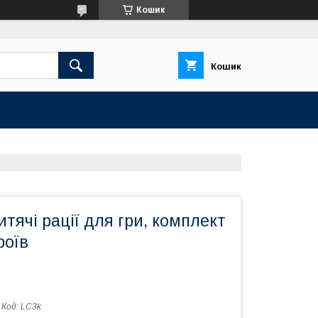
Кошик
Кошик
итячі рації для гри, комплект
роїв
Код:
LC3k