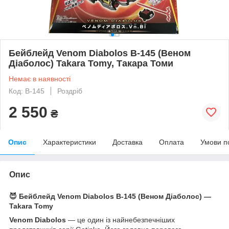
Бейблейд Venom Diabolos B-145 (Веном
Діаболос) Takara Tomy, Такара Томи
Немає в наявності
Код: B-145
Роздріб
2 550
₴
Опис
Характеристики
Доставка
Оплата
Умови п
Опис
😈 Бейблейд Venom Diabolos B-145 (Веном Діаболос) —
Takara Tomy
Venom Diabolos
— це один із найнебезпечніших