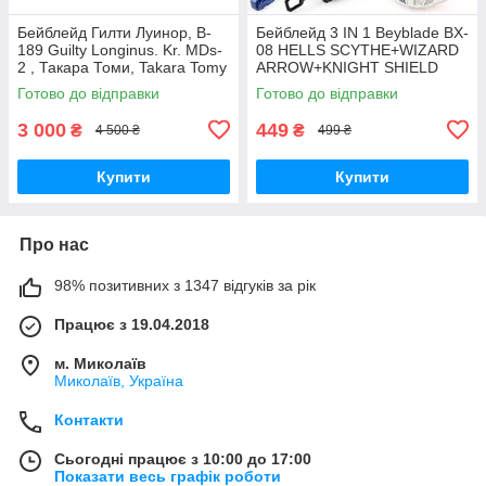
Бейблейд Гилти Луинор, B-
Бейблейд 3 IN 1 Beyblade BX-
189 Guilty Longinus. Kr. MDs-
08 HELLS SCYTHE+WIZARD
2 , Такара Томи, Takara Tomy
ARROW+KNIGHT SHIELD
BEYBLADE X з пусковим
Готово до відправки
Готово до відправки
пристроєм
3 000
449
₴
₴
4 500 ₴
499 ₴
Купити
Купити
Про нас
98% позитивних з 1347 відгуків за рік
Працює з 19.04.2018
м. Миколаїв
Миколаїв, Україна
Контакти
Сьогодні працює з 10:00 до 17:00
Показати весь графік роботи