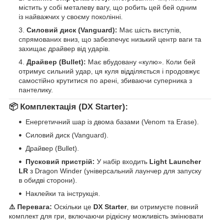
містить у собі металеву вагу, що робить цей бей одним
із найважчих у своєму поколінні.
Силовий диск (Vanguard):
Має шість виступів,
спрямованих вниз, що забезпечує низький центр ваги та
захищає драйвер від ударів.
Драйвер (Bullet):
Має вбудовану «кулю». Коли бей
отримує сильний удар, ця куля відділяється і продовжує
самостійно крутитися по арені, збиваючи суперника з
пантелику.
📦 Комплектація (DX Starter):
Енергетичний шар із двома базами (Venom та Erase).
Силовий диск (Vanguard).
Драйвер (Bullet).
Пусковий пристрій:
У набір входить
Light Launcher
LR
з Dragon Winder (універсальний лаунчер для запуску
в обидві сторони).
Наклейки та інструкція.
⚠️ Перевага:
Оскільки це
DX Starter
, ви отримуєте повний
комплект для гри, включаючи рідкісну можливість змінювати