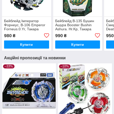
Бейблейд Імператор
Бейблейд B-135 Бушин
Бейб
Форнеус, B-106 Emperor
Ашура Booster Bushin
Сме
Forneus.0.Yr, Такара
Ashura. Hr.Kp, Такара
Deat
Томи, Takara Tomy
Томи, Takara Tomy
Томи
980
990
950
₴
₴
Купити
Купити
Акційні пропозиції та новинки
–33%
–10%