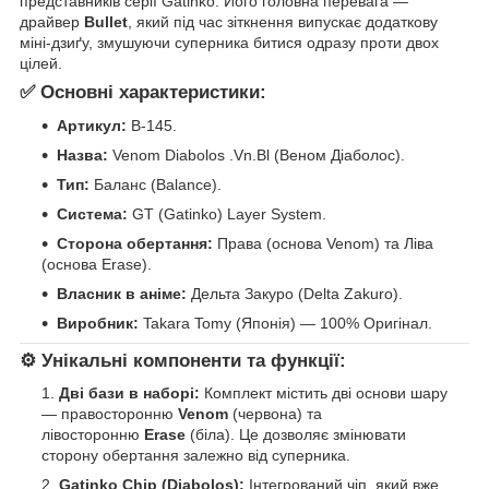
представників серії Gatinko. Його головна перевага —
драйвер
Bullet
, який під час зіткнення випускає додаткову
міні-дзиґу, змушуючи суперника битися одразу проти двох
цілей.
✅ Основні характеристики:
Артикул:
B-145.
Назва:
Venom Diabolos .Vn.Bl (Веном Діаболос).
Тип:
Баланс (Balance).
Система:
GT (Gatinko) Layer System.
Сторона обертання:
Права (основа Venom) та Ліва
(основа Erase).
Власник в аніме:
Дельта Закуро (Delta Zakuro).
Виробник:
Takara Tomy (Японія) — 100% Оригінал.
⚙️ Унікальні компоненти та функції:
Дві бази в наборі:
Комплект містить дві основи шару
— правосторонню
Venom
(червона) та
лівосторонню
Erase
(біла). Це дозволяє змінювати
сторону обертання залежно від суперника.
Gatinko Chip (Diabolos):
Інтегрований чіп, який вже