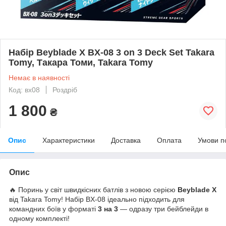
Набір Beyblade X BX-08 3 on 3 Deck Set Takara
Tomy, Такара Томи, Takara Tomy
Немає в наявності
Код: вx08
Роздріб
1 800
₴
Опис
Характеристики
Доставка
Оплата
Умови п
Опис
🔥 Поринь у світ швидкісних батлів з новою серією
Beyblade X
від Takara Tomy! Набір BX-08 ідеально підходить для
командних боїв у форматі
3 на 3
— одразу три бейблейди в
одному комплекті!