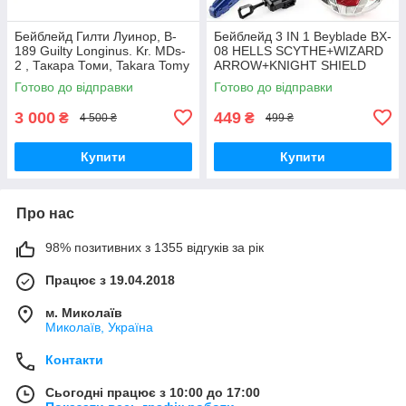
Бейблейд Гилти Луинор, B-
Бейблейд 3 IN 1 Beyblade BX-
189 Guilty Longinus. Kr. MDs-
08 HELLS SCYTHE+WIZARD
2 , Такара Томи, Takara Tomy
ARROW+KNIGHT SHIELD
BEYBLADE X з пусковим
Готово до відправки
Готово до відправки
пристроєм
3 000
449
₴
₴
4 500 ₴
499 ₴
Купити
Купити
Про нас
98% позитивних з 1355 відгуків за рік
Працює з 19.04.2018
м. Миколаїв
Миколаїв, Україна
Контакти
Сьогодні працює з 10:00 до 17:00