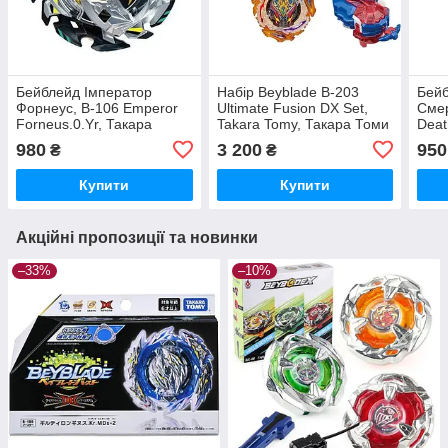
Бейблейд Імператор
Набір Beyblade B-203
Бейб
Форнеус, B-106 Emperor
Ultimate Fusion DX Set,
Сме
Forneus.0.Yr, Такара
Takara Tomy, Такара Томи
Deat
Томи, Takara Tomy
Томи
980
3 200
950
₴
₴
Купити
Купити
Акційні пропозиції та новинки
–33%
–10%