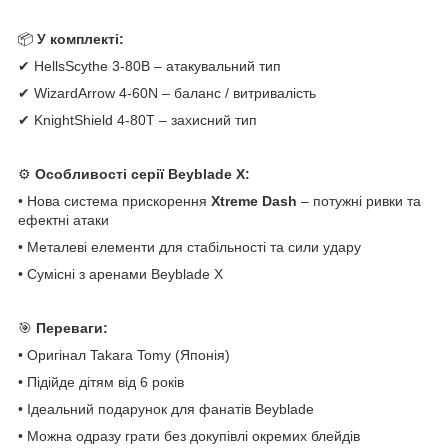
📦
У комплекті:
✔ HellsScythe 3-80B – атакувальний тип
✔ WizardArrow 4-60N – баланс / витривалість
✔ KnightShield 4-80T – захисний тип
⚙️
Особливості серії Beyblade X:
• Нова система прискорення
Xtreme Dash
– потужні ривки та
ефектні атаки
• Металеві елементи для стабільності та сили удару
• Сумісні з аренами Beyblade X
🎯
Переваги:
• Оригінал Takara Tomy (Японія)
• Підійде дітям від 6 років
• Ідеальний подарунок для фанатів Beyblade
• Можна одразу грати без докупівлі окремих блейдів