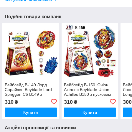
Подібні товари компанії
Бейблейд B-149 Лорд
Бейблейд B-150 Юніон
Бейб
Спрайзен Beyblade Lord
Ахіллес Beyblade Union
Лонг
Spriggan С6 B149 з
Achilles B150 з пусковим
Long
пусковим пристроєм
пристроєм на мотузці
при
310
310
300
₴
₴
Купити
Купити
Акційні пропозиції та новинки