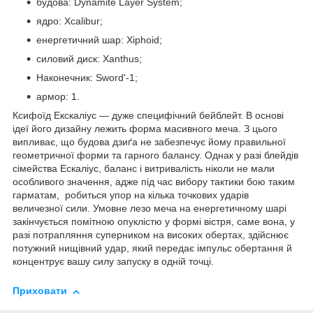
будова: Dynamite Layer System;
ядро: Xcalibur;
енергетичний шар: Xiphoid;
силовий диск: Xanthus;
Наконечник: Sword'-1;
армор: 1.
Ксифоїд Екскаліус — дуже специфічний бейблейт. В основі
ідеї його дизайну лежить форма масивного меча. З цього
випливає, що будова дзиґа не забезпечує йому правильної
геометричної форми та гарного балансу. Однак у разі блейдів
сімейства Ескаліус, баланс і витривалість ніколи не мали
особливого значення, адже під час вибору тактики бою таким
гарматам, робиться упор на кілька точкових ударів
величезної сили. Умовне лезо меча на енергетичному шарі
закінчується помітною опуклістю у формі вістря, саме вона, у
разі потрапляння суперником на високих обертах, здійснює
потужний нищівний удар, який передає імпульс обертання й
концентрує вашу силу запуску в одній точці.
Приховати