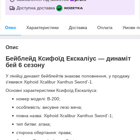
Доступна доставка
Опис
Характеристики
Доставка
Оплата
Умови п
Опис
Бейблейд Ксифоїд Екскаліус — динаміт
бей 6 сезону
У лінійці динаміт бейблейтів знакове поповнення, у продажу
з'явився Xiphoid Xcalibur Xanthus Sword'-1.
Основні характеристики Ксифоїд Екскаліуса:
номер моделі: B-200;
особливість: висувне лезо меча;
повна назва: Xiphoid Xcalibur Xanthus Sword'-1;
тип битви: атака;
сторона обертання: права;