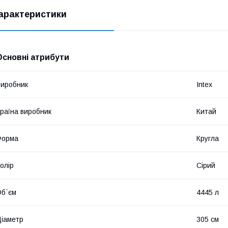
арактеристики
Основні атрибути
иробник
Intex
раїна виробник
Китай
Форма
Кругла
олір
Сірий
б`єм
4445 л
іаметр
305 см