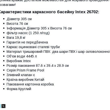
озвагами!
Характеристики каркасного басейну Intex 26702:
Діаметр 305 см
Висота 76 см
Інформація Діаметр 305 x Висота 76 см
фільтр насос (1 250 л/год)
Вага 19,8 кг
Гарантія не передбачена
Каркас оцинковані сталеві труби
Матеріал тришаровий ПВХ: два шари ПВХ і шар скловолоконної
Об'єм води 4445 л
Виробник Intex
Розмір паковання 87.6 х 39.4 х 28.9 см
Серія Prism Frame Pool
Зливний клапан є
Країна-виробник Китай
Паковання картонна коробка
Форма Круглий