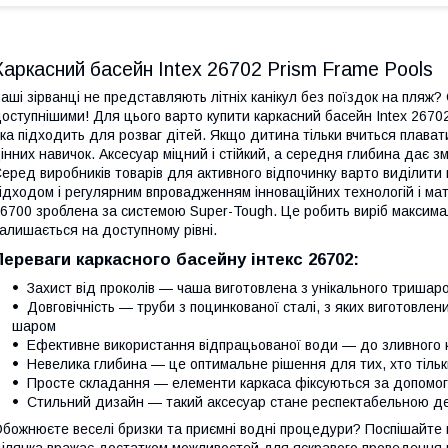
Каркасний басейн Intex 26702 Prism Frame Pools
аші зірванці не представляють літніх канікул без поїздок на пляж
оступнішими! Для цього варто купити каркасний басейн Intex 26702
ка підходить для розваг дітей. Якщо дитина тільки вчиться плав
інних навичок. Аксесуар міцний і стійкий, а середня глибина дає змо
еред виробників товарів для активного відпочинку варто виділити
ідходом і регулярним впровадженням інноваційних технологій і мате
6700 зроблена за системою Super-Tough. Це робить виріб максима
алишається на доступному рівні.
Переваги каркасного басейну інтекс 26702:
Захист від проколів — чаша виготовлена з унікального тришар
Довговічність — труби з поцинкованої сталі, з яких виготовлен
шаром
Ефективне використання відпрацьованої води — до зливного к
Невелика глибина — це оптимальне рішення для тих, хто тільк
Просте складання — елементи каркаса фіксуються за допомо
Стильний дизайн — такий аксесуар стане респектабельною д
божнюєте веселі бризки та приємні водні процедури? Поспішайте 
ілянка вражає достатком можливостей для яскравого проведення ча