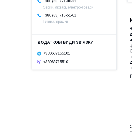
+380 (63) 721-80-31
Сергій, ліхтарі, електро-товари
+380 (63) 715-51-01
Тетяна, іграшки
В
д
я
ц
С
+380637155101
п
+380637155101
2
з
О
д