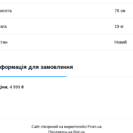
исота
76 см
ага
19 кг
Стан
Новий
нформація для замовлення
іна:
4 999 ₴
Сайт створений на маркетплейсі
Prom.ua
Продавець на Bigl.ua