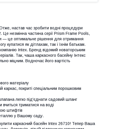
? Отже, настав час зробити водні процедури
. Це незмінна частина серії Prism Frame Pools,
ати — це оптимальне рішення для отримання
гу купатися як дітлахам, так і їхнім батькам.
 компанію Intex. Бренд відомий новаторським
ріалів. Так, чаша каркасного басейну Інтекс
льно міцним. Водночас його вартість
ового матеріалу
ий каркас, покриті спеціальним порошковим
лапана легко під'єднати садовий шланг
и вчиться триматися на воді
гою штифтів
еталлю у Вашому саду.
купити каркасний басейн Intex 26710! Тепер Ваша
су. Доповніть літній відпочинок корисними