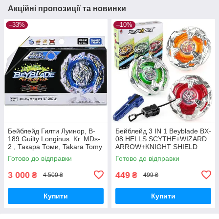
Акційні пропозиції та новинки
–33%
–10%
Бейблейд Гилти Луинор, B-
Бейблейд 3 IN 1 Beyblade BX-
189 Guilty Longinus. Kr. MDs-
08 HELLS SCYTHE+WIZARD
2 , Такара Томи, Takara Tomy
ARROW+KNIGHT SHIELD
BEYBLADE X з пусковим
Готово до відправки
Готово до відправки
пристроєм
3 000
449
₴
₴
4 500 ₴
499 ₴
Купити
Купити