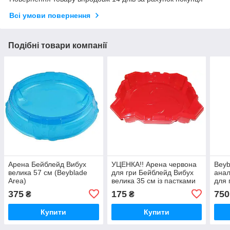
Всі умови повернення
Подібні товари компанії
Арена Бейблейд Вибух
УЦЕНКА!! Арена червона
Beyb
велика 57 см (Beyblade
для гри Бейблейд Вибух
анал
Area)
велика 35 см із пастками
для 
(Beyblade Burst)
10 4
375
175
750
₴
₴
Купити
Купити