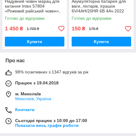
Надувний човен марац для
Акумуляторна батарея для
катання Intex 57804
ваги, ліхтарів, іграшок
«Рожевий райський човен»,
6V/4AH/20HR 6В 4Ач 2022
244 х 119 х 97 см
року!
Готово до відправки
Готово до відправки
1 450
150
₴
₴
1 700 ₴
175 ₴
Купити
Купити
Про нас
98% позитивних з 1347 відгуків за рік
Працює з 19.04.2018
м. Миколаїв
Миколаїв, Україна
Контакти
Сьогодні працює з 10:00 до 17:00
Показати весь графік роботи