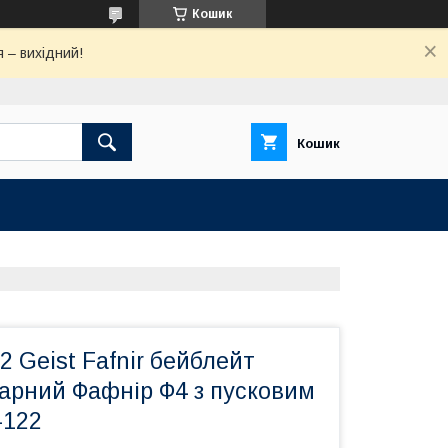
Кошик
 – вихідний!
Кошик
2 Geist Fafnir бейблейт
арний Фафнір Ф4 з пусковим
-122