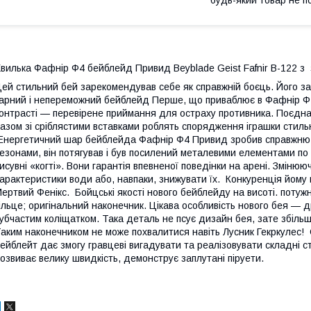
вилька Фафнір Ф4 бейблейд Привид Beyblade Geist Fafnir B-122 з 
ей стильний бей зарекомендував себе як справжній боєць. Його за
арний і непереможний бейблейд Перше, що приваблює в Фафнір Ф
онтрасті — перевірене приймання для остраху противника. Поєдна
азом зі сріблястими вставками роблять спорядження іграшки стиль
нергетичний шар бейблейда Фафнір Ф4 Привид зробив справжню 
езонами, він потягував і був посилений металевими елементами по
исувні «когті». Вони гарантія впевненої поведінки на арені. Змін
арактеристики води або, навпаки, знижувати їх. Конкуренція йому
ертвий Фенікс. Бойцські якості нового бейблейду на висоті. потуж
ільце; оригінальний наконечник. Цікава особливість нового бея —
убчастим коліщатком. Така деталь не псує дизайн бея, зате збільшує
аким наконечником не може похвалитися навіть Лусник Гекркулес!
ейблейт дає змогу гравцеві вигадувати та реалізовувати складні стр
озвиває велику швидкість, демонструє заплутані піруети.