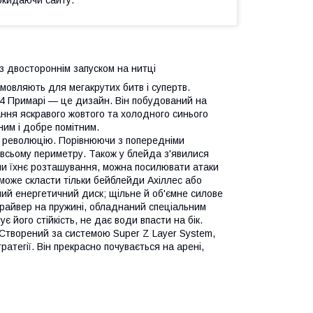
з двостороннім запуском на нитці
мовляють для мегакрутих битв і супертв.
4 Примарі — це дизайн. Він побудований на
ння яскравого жовтого та холодного синього
ним і добре помітним.
революцію. Порівнюючи з попередніми
 всьому периметру. Також у блейда з'явилися
юючи їхнє розташування, можна посилювати атаки
 може скласти тільки бейблейди Ахіллес або
ний енергетичний диск; щільне й об'ємне силове
 драйвер на пружині, обладнаний спеціальним
 його стійкість, не дає води впасти на бік.
 Створений за системою Super Z Layer System,
атегії. Він прекрасно почувається на арені,