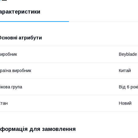
арактеристики
Основні атрибути
иробник
Beyblade
раїна виробник
Китай
ікова група
Від 6 рок
Стан
Новий
нформація для замовлення