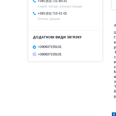
+380 (63) 721-80-31
Сергій, ліхтарі, електро-товари
+380 (63) 715-51-01
Тетяна, іграшки
Х
Ц
Г
к
+380637155101
р
Е
+380637155101
с
в
х
М
к
з
Т
б
р