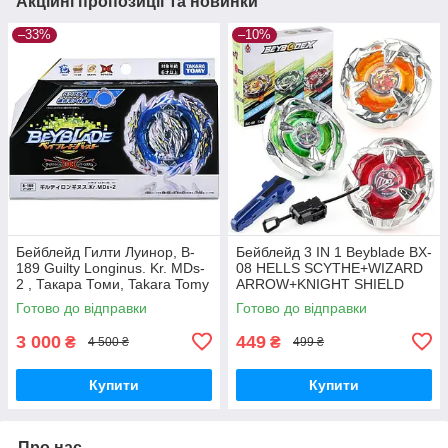
Акційні пропозиції та новинки
–33%
–10%
Бейблейд Гилти Луинор, B-
Бейблейд 3 IN 1 Beyblade BX-
189 Guilty Longinus. Kr. MDs-
08 HELLS SCYTHE+WIZARD
2 , Такара Томи, Takara Tomy
ARROW+KNIGHT SHIELD
BEYBLADE X з пусковим
Готово до відправки
Готово до відправки
пристроєм
3 000
449
₴
₴
4 500 ₴
499 ₴
Купити
Купити
Про нас