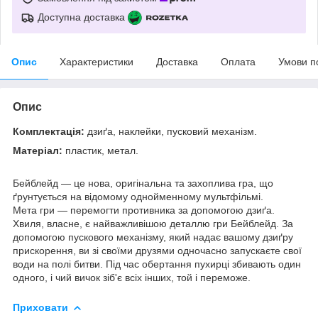
Доступна доставка
Опис
Характеристики
Доставка
Оплата
Умови п
Опис
Комплектація:
дзиґа, наклейки, пусковий механізм.
Матеріал:
пластик, метал.
Бейблейд — це нова, оригінальна та захоплива гра, що
ґрунтується на відомому однойменному мультфільмі.
Мета гри — перемогти противника за допомогою дзиґа.
Хвиля, власне, є найважливішою деталлю гри Бейблейд. За
допомогою пускового механізму, який надає вашому дзиґру
прискорення, ви зі своїми друзями одночасно запускаєте свої
води на полі битви. Під час обертання пухирці збивають один
одного, і чий вичок зіб'є всіх інших, той і переможе.
Приховати