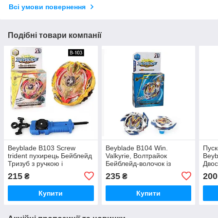
Всі умови повернення
Подібні товари компанії
Beyblade B103 Screw
Beyblade B104 Win.
Пуск
trident пухирець Бейблейд
Valkyrie, Волтрайок
Beyb
Тризуб з ручкою і
Бейблейд-волочок із
Двос
пусковим механізмом B-
ручкою та пусковим
запу
215
235
200
₴
₴
103
механізмом B-104
Купити
Купити