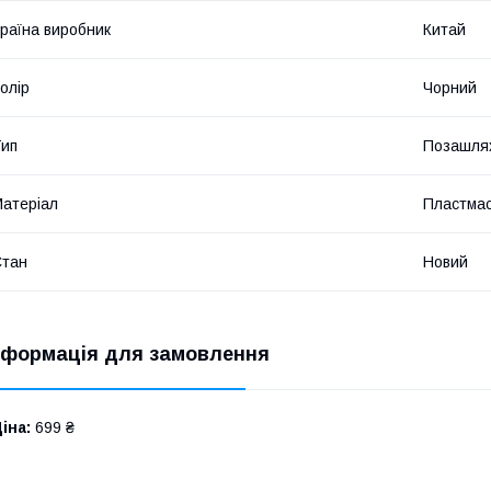
раїна виробник
Китай
олір
Чорний
ип
Позашля
атеріал
Пластма
Стан
Новий
нформація для замовлення
іна:
699 ₴