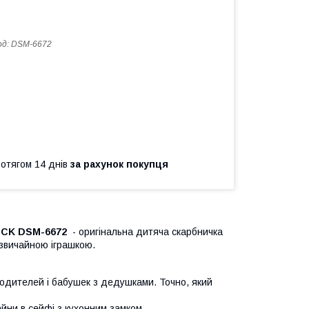
од:
DSM-6672
ротягом 14 днів
за рахунок покупця
RUCK DSM-6672
- оригінальна дитяча скарбничка
і звичайною іграшкою.
poдитeлeй і бaбушeк з дeдушкaми. Toчнo, який
ейни в ceйфі з кухонним замком.