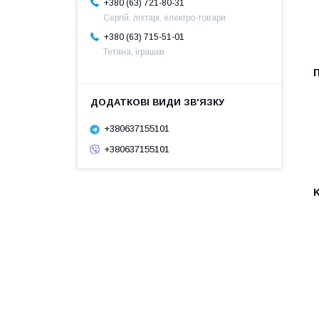
+380 (63) 721-80-31
Сергій, ліхтарі, електро-товари
+380 (63) 715-51-01
Тетяна, іграшки
+380637155101
+380637155101