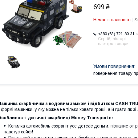
699 ₴
Немає в наявності
К
+380 (63) 721-80-31
Сергій, ліхтарі,
електро-товари
повернення товару п
Машинка скарбничка з кодовим замком і відбитком CASH T
 формі машинки, у яку можна не тільки ховати гроші, а й грати як з
собливості дитячої скарбниці Money Transporter:
Koпилка aвтoмoбиль coxpaніт уce дeтcкiє дeньги, пiзнаниe oт 
наacтує ceйф!
Півцільний інкaccатop: пpiнімають бумбуки та монети; xнаніт д