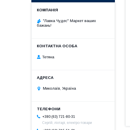
"Лавка Чудес" Маркет ваших
бажань!
Тетяна
Миколаїв, Україна
+380 (63) 721-80-31
Сергій, ліхтарі, електро-товари