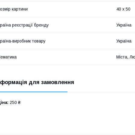
озмір картини
40 х 50
раїна реєстрації бренду
Україна
раїна-виробник товару
Україна
ематика
Міста, Л
нформація для замовлення
іна:
250 ₴