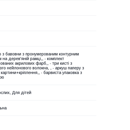
о з бавовни з пронумерованим контурним
 на дерев'яній рамці,, - комплект
ованих акрилових фарб,, - три кисті з
ого нейлонового волокна, , - аркуш паперу з
 картини+кріплення,, - барвиста упаковка з
ією
слих, Для дітей
ьна