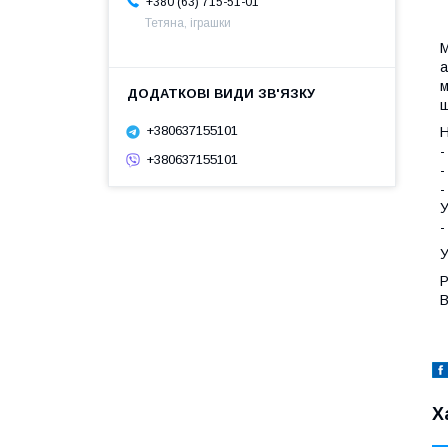
+380 (63) 715-51-01
Тетяна, іграшки
М
а
м
ш
+380637155101
Н
-
+380637155101
-
-
У
-
У
Р
В
Х