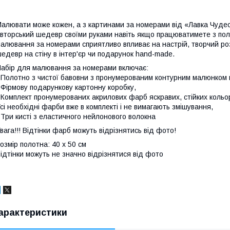
алювати може кожен, а з картинами за номерами від «Лавка Чудес
вторський шедевр своїми руками навіть якщо працюватимете з по
алювання за номерами сприятливо впливає на настрій, творчий ро
едевр на стіну в інтер'єр чи подарунок hand-made.
абір для малювання за номерами включає:
 Полотно з чистої бавовни з пронумерованим контурним малюнком н
 Фірмову подарункову картонну коробку,
 Комплект пронумерованих акрилових фарб яскравих, стійких кольор
сі необхідні фарби вже в комплекті і не вимагають змішування,
 Три кисті з еластичного нейлонового волокна
вага!!! Відтінки фарб можуть відрізнятись від фото!
озмір полотна: 40 х 50 см
ідтінки можуть не значно відрізнятися від фото
арактеристики