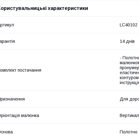
Користувальницькі характеристики
ртикул
LC40102
арантія
14 днів
- Полотн
малюнком
пронумер
омплект постачання
еластичн
контуром
інструкц
ризначення
Для доро
рієнтація малюнка
Вертикал
Основа
Полотно