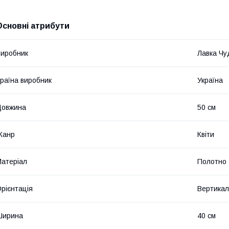
Основні атрибути
иробник
Лавка Чу
раїна виробник
Україна
Довжина
50 см
Жанр
Квіти
атеріал
Полотно
рієнтація
Вертикал
Ширина
40 см