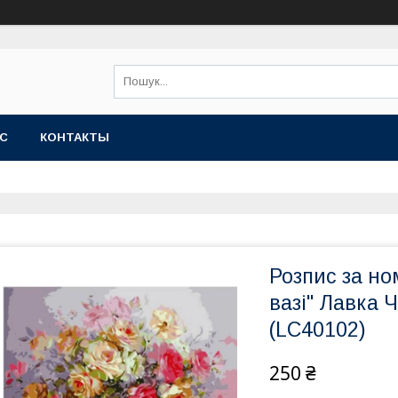
АС
КОНТАКТЫ
Розпис за но
вазі" Лавка Ч
(LC40102)
250 ₴