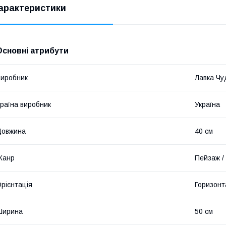
арактеристики
Основні атрибути
иробник
Лавка Чу
раїна виробник
Україна
Довжина
40 см
Жанр
Пейзаж /
рієнтація
Горизонт
Ширина
50 см