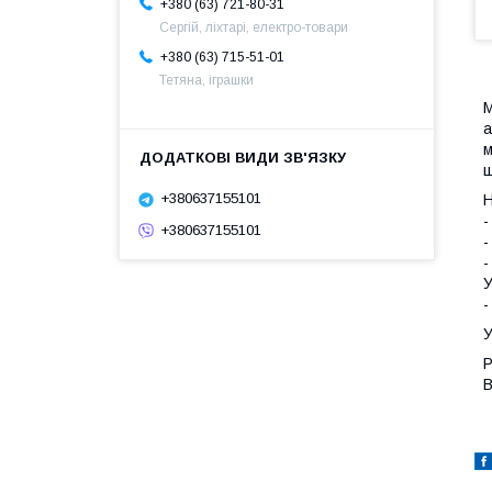
+380 (63) 721-80-31
Сергій, ліхтарі, електро-товари
+380 (63) 715-51-01
Тетяна, іграшки
М
а
м
ш
+380637155101
Н
-
+380637155101
-
-
У
-
У
Р
В