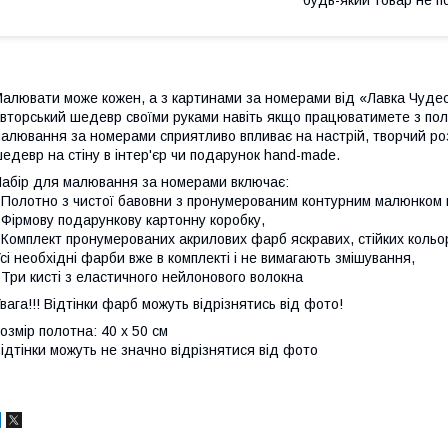
алювати може кожен, а з картинами за номерами від «Лавка Чудес
вторський шедевр своїми руками навіть якщо працюватимете з по
алювання за номерами сприятливо впливає на настрій, творчий ро
едевр на стіну в інтер'єр чи подарунок hand-made.
абір для малювання за номерами включає:
 Полотно з чистої бавовни з пронумерованим контурним малюнком н
 Фірмову подарункову картонну коробку,
 Комплект пронумерованих акрилових фарб яскравих, стійких кольор
сі необхідні фарби вже в комплекті і не вимагають змішування,
 Три кисті з еластичного нейлонового волокна
вага!!! Відтінки фарб можуть відрізнятись від фото!
озмір полотна: 40 х 50 см
ідтінки можуть не значно відрізнятися від фото