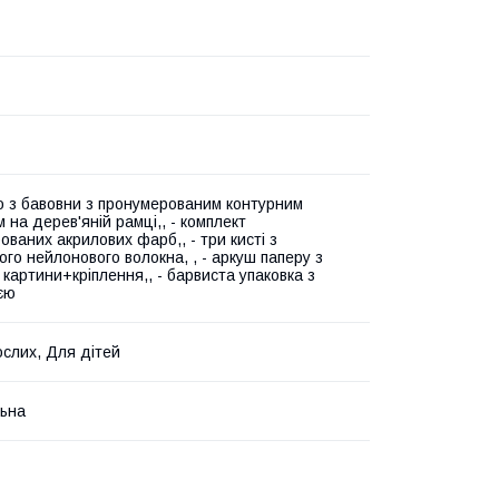
о з бавовни з пронумерованим контурним
 на дерев'яній рамці,, - комплект
ованих акрилових фарб,, - три кисті з
ого нейлонового волокна, , - аркуш паперу з
 картини+кріплення,, - барвиста упаковка з
ією
слих, Для дітей
ьна