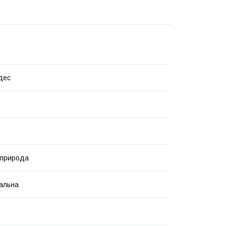
дес
 природа
альна