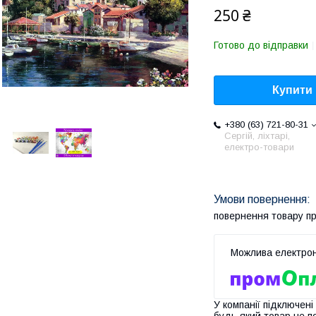
250 ₴
Готово до відправки
Купити
+380 (63) 721-80-31
Сергій, ліхтарі,
електро-товари
повернення товару п
У компанії підключені
будь-який товар не п