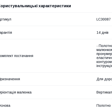
Користувальницькі характеристики
ртикул
LC30087
арантія
14 днів
- Полотн
малюнком
пронумер
омплект постачання
еластичн
контуром
інструкц
ризначення
Для доро
рієнтація малюнка
Вертикал
Основа
Полотно