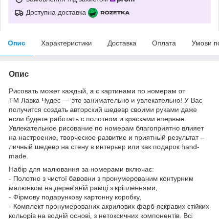
Доступна доставка
Опис
Характеристики
Доставка
Оплата
Умови п
Опис
Рисовать может каждый, а с картинами по номерам от
ТМ Лавка Чудес — это занимательно и увлекательно! У Вас
получится создать авторский шедевр своими руками даже
если будете работать с полотном и красками впервые.
Увлекательное рисование по номерам благоприятно влияет
на настроение, творческое развитие и приятный результат –
личный шедевр на стену в интерьер или как подарок hand-
made.
Набір для малювання за номерами включає:
- Полотно з чистої бавовни з пронумерованим контурним
малюнком на дерев'яній рамці з кріпленнями,
- Фірмову подарункову картонну коробку,
- Комплект пронумерованих акрилових фарб яскравих стійких
кольорів на водній основі, з нетоксичних компонентів. Всі