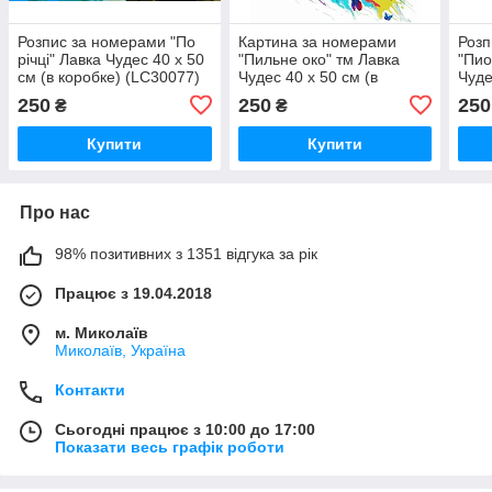
Розпис за номерами "По
Картина за номерами
Розп
річці" Лавка Чудес 40 x 50
"Пильне око" тм Лавка
"Пио
см (в коробке) (LC30077)
Чудес 40 x 50 см (в
Чуде
коробці) (LC20041)
коро
250
250
250
₴
₴
Купити
Купити
Про нас
98% позитивних з 1351 відгука за рік
Працює з 19.04.2018
м. Миколаїв
Миколаїв, Україна
Контакти
Сьогодні працює з 10:00 до 17:00
Показати весь графік роботи