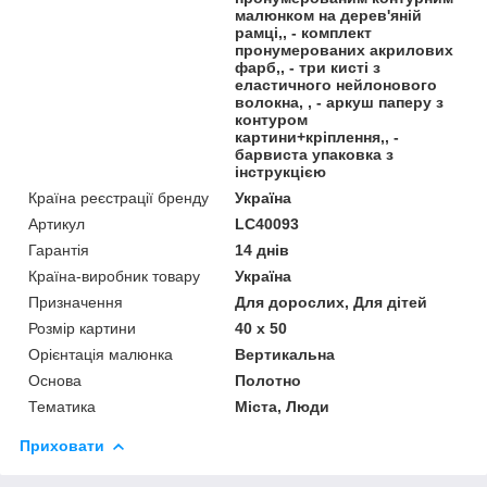
малюнком на дерев'яній
рамці,, - комплект
пронумерованих акрилових
фарб,, - три кисті з
еластичного нейлонового
волокна, , - аркуш паперу з
контуром
картини+кріплення,, -
барвиста упаковка з
інструкцією
Країна реєстрації бренду
Україна
Артикул
LC40093
Гарантія
14 днів
Країна-виробник товару
Україна
Призначення
Для дорослих, Для дітей
Розмір картини
40 х 50
Орієнтація малюнка
Вертикальна
Основа
Полотно
Тематика
Міста, Люди
Приховати