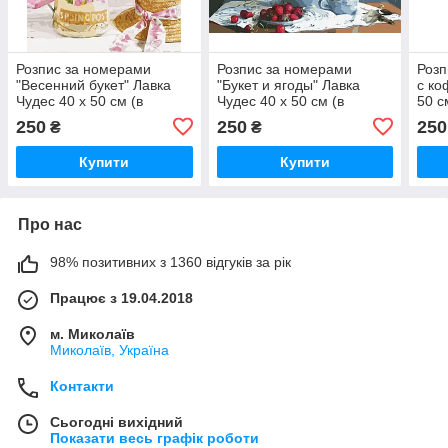
Розпис за номерами
Розпис за номерами
Розп
"Весенний букет" Лавка
"Букет и ягоды" Лавка
с ко
Чудес 40 x 50 см (в
Чудес 40 x 50 см (в
50 с
коробке) (LC40026)
коробке) (LC40037)
(LC5
250
250
250
₴
₴
Купити
Купити
Про нас
98% позитивних з 1360 відгуків за рік
Працює з 19.04.2018
м. Миколаїв
Миколаїв, Україна
Контакти
Сьогодні вихідний
Показати весь графік роботи