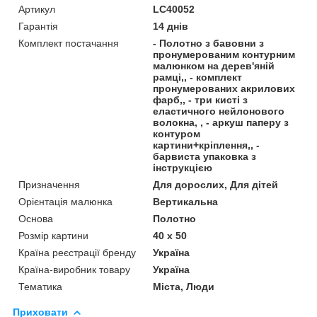
Артикул
LC40052
Гарантія
14 днів
Комплект постачання
- Полотно з бавовни з
пронумерованим контурним
малюнком на дерев'яній
рамці,, - комплект
пронумерованих акрилових
фарб,, - три кисті з
еластичного нейлонового
волокна, , - аркуш паперу з
контуром
картини+кріплення,, -
барвиста упаковка з
інструкцією
Призначення
Для дорослих, Для дітей
Орієнтація малюнка
Вертикальна
Основа
Полотно
Розмір картини
40 х 50
Країна реєстрації бренду
Україна
Країна-виробник товару
Україна
Тематика
Міста, Люди
Приховати