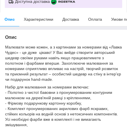
Доступна доставка
Опис
Характеристики
Доставка
Оплата
Умови п
Опис
Малювати може кожен, а з картинами за номерами від «Лавка
Чудес» - це дуже цікаво! У Вас вийде створити авторський
шедевр своїми руками навіть якщо працюватимете з
полотном і фарбами вперше. Захоплююче малювання за
номерами сприятливо впливає на настрій, творчий розвиток
та приємний результат – особистий шедевр на стіну в інтер'єр
чи подарунок hand-made.
Набір для малювання за номерами включає:
- Полотно з чистої бавовни з пронумерованим контурним
малюнком на дерев'яній рамці з кріпленнями,
- Фірмову подарункову картонну коробку,
- Комплект пронумерованих акрилових фарб яскравих,
стійких кольорів на водній основі з нетоксичних компонентів.
Усі необхідні фарби вже в комплекті і не вимагають
змішування,