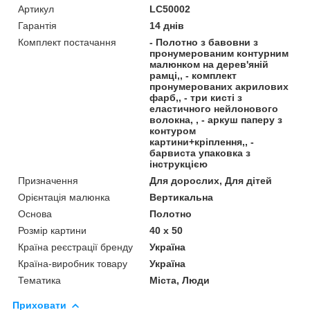
Артикул
LC50002
Гарантія
14 днів
Комплект постачання
- Полотно з бавовни з
пронумерованим контурним
малюнком на дерев'яній
рамці,, - комплект
пронумерованих акрилових
фарб,, - три кисті з
еластичного нейлонового
волокна, , - аркуш паперу з
контуром
картини+кріплення,, -
барвиста упаковка з
інструкцією
Призначення
Для дорослих, Для дітей
Орієнтація малюнка
Вертикальна
Основа
Полотно
Розмір картини
40 х 50
Країна реєстрації бренду
Україна
Країна-виробник товару
Україна
Тематика
Міста, Люди
Приховати