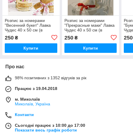
Розпис за номерами
Розпис за номерами
Розп
"Весенний букет" Лавка
"Прекрасные маки" Лавка
"Бук
Чудес 40 x 50 см (в
Чудес 40 x 50 см (в
Чуде
коробке) (LC40026)
коробке) (LC40038)
коро
250
250
250
₴
₴
Купити
Купити
Про нас
98% позитивних з 1352 відгуків за рік
Працює з 19.04.2018
м. Миколаїв
Миколаїв, Україна
Контакти
Сьогодні працює з 10:00 до 17:00
Показати весь графік роботи