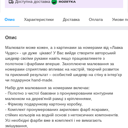
Доступна доставка
Опис
Характеристики
Доставка
Оплата
Умови п
Опис
Малювати може кожен, а з картинами за номерами від «Лавка
Чудес» - це дуже цікаво! У Вас вийде створити авторський
шедевр своїми руками навіть якщо працюватимете з
полотном і фарбами вперше. Захоплююче малювання за
номерами сприятливо впливає на настрій, творчий розвиток
та приємний результат – особистий шедевр на стіну в інтер'єр
чи подарунок hand-made.
Набір для малювання за номерами включає:
- Полотно з чистої бавовни з пронумерованим контурним
малюнком на дерев'яній рамці з кріпленнями,
- Фірмову подарункову картонну коробку,
- Комплект пронумерованих акрилових фарб яскравих,
стійких кольорів на водній основі з нетоксичних компонентів.
Усі необхідні фарби вже в комплекті і не вимагають
змішування,