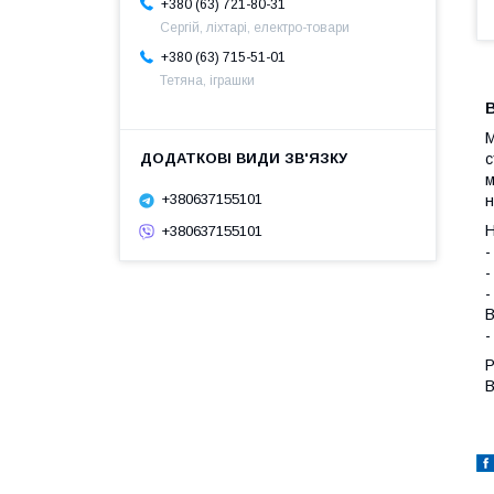
+380 (63) 721-80-31
Сергій, ліхтарі, електро-товари
+380 (63) 715-51-01
Тетяна, іграшки
В
М
с
м
+380637155101
н
Н
+380637155101
-
-
-
В
-
Р
В