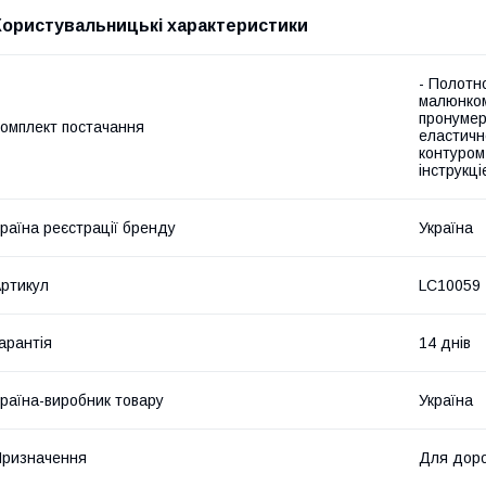
Користувальницькі характеристики
- Полотн
малюнком
пронумер
омплект постачання
еластичн
контуром
інструкц
раїна реєстрації бренду
Україна
ртикул
LC10059
арантія
14 днів
раїна-виробник товару
Україна
ризначення
Для доро