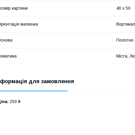
озмір картини
40 х 50
рієнтація малюнка
Вертикал
Основа
Полотно
ематика
Міста, Л
нформація для замовлення
іна:
250 ₴