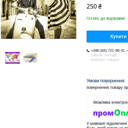
250 ₴
Готово до відправки
Купити
+380 (63) 721-80-31
Сергій, ліхтарі,
електро-товари
повернення товару п
У компанії підключені
будь-який товар не п