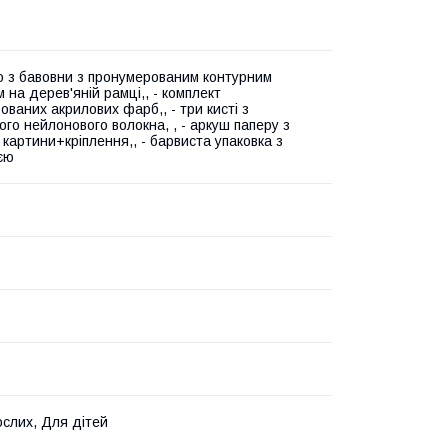
о з бавовни з пронумерованим контурним
 на дерев'яній рамці,, - комплект
ованих акрилових фарб,, - три кисті з
ого нейлонового волокна, , - аркуш паперу з
 картини+кріплення,, - барвиста упаковка з
ією
слих, Для дітей