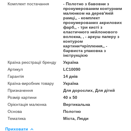
Комплект постачання
- Полотно з бавовни з
пронумерованим контурним
малюнком на дерев'яній
рамці,, - комплект
пронумерованих акрилових
фарб,, - три кисті з
еластичного нейлонового
волокна, , - аркуш паперу з
контуром
картини+кріплення,, -
барвиста упаковка з
інструкцією
Країна реєстрації бренду
Україна
Артикул
LC10090
Гарантія
14 днів
Країна-виробник товару
Україна
Призначення
Для дорослих, Для дітей
Розмір картини
40 х 50
Орієнтація малюнка
Вертикальна
Основа
Полотно
Тематика
Міста, Люди
Приховати