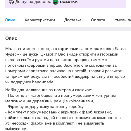
Доступна доставка
Опис
Характеристики
Доставка
Оплата
Умови п
Опис
Малювати може кожен, а з картинами за номерами від «Лавка
Чудес» - це дуже цікаво! У Вас вийде створити авторський
шедевр своїми руками навіть якщо працюватимете з
полотном і фарбами вперше. Захоплююче малювання за
номерами сприятливо впливає на настрій, творчий розвиток
та приємний результат – особистий шедевр на стіну в інтер'єр
чи подарунок hand-made.
Набір для малювання за номерами включає:
- Полотно з чистої бавовни з пронумерованим контурним
малюнком на дерев'яній рамці з кріпленнями,
- Фірмову подарункову картонну коробку,
- Комплект пронумерованих акрилових фарб яскравих,
стійких кольорів на водній основі з нетоксичних компонентів.
Усі необхідні фарби вже в комплекті і не вимагають
змішування,