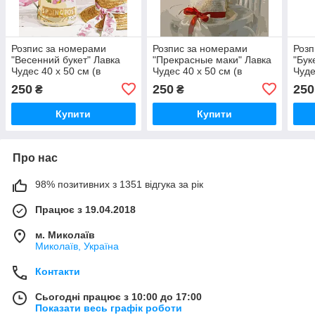
Розпис за номерами
Розпис за номерами
Розп
"Весенний букет" Лавка
"Прекрасные маки" Лавка
"Бук
Чудес 40 x 50 см (в
Чудес 40 x 50 см (в
Чуде
коробке) (LC40026)
коробке) (LC40038)
коро
250
250
250
₴
₴
Купити
Купити
Про нас
98% позитивних з 1351 відгука за рік
Працює з 19.04.2018
м. Миколаїв
Миколаїв, Україна
Контакти
Сьогодні працює з 10:00 до 17:00
Показати весь графік роботи