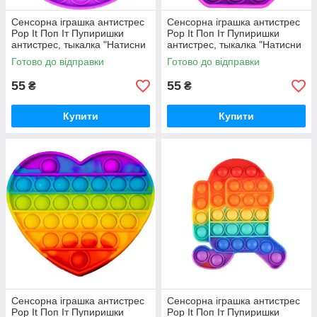
Сенсорна іграшка антистрес
Сенсорна іграшка антистрес
Pop It Поп Іт Пупиришки
Pop It Поп Іт Пупиришки
антистрес, тыкалка "Натисни
антистрес, тыкалка "Натисни
міхур" квадрат
міхур" Восьмикутник
Готово до відправки
Готово до відправки
55
55
₴
₴
Купити
Купити
Сенсорна іграшка антистрес
Сенсорна іграшка антистрес
Pop It Поп Іт Пупиришки
Pop It Поп Іт Пупиришки