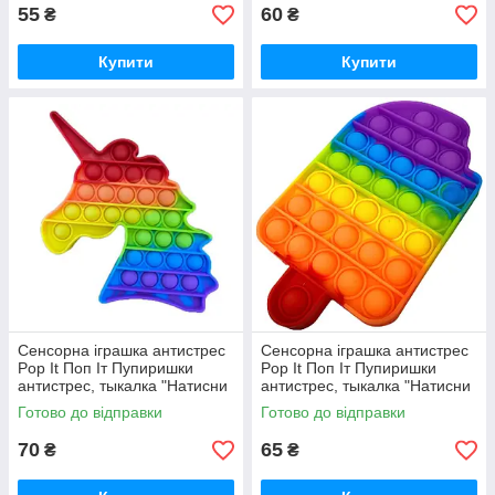
55
60
₴
₴
Купити
Купити
Сенсорна іграшка антистрес
Сенсорна іграшка антистрес
Pop It Поп Іт Пупиришки
Pop It Поп Іт Пупиришки
антистрес, тыкалка "Натисни
антистрес, тыкалка "Натисни
міхур" Єдиноріг
міхур" Морозиво
Готово до відправки
Готово до відправки
70
65
₴
₴