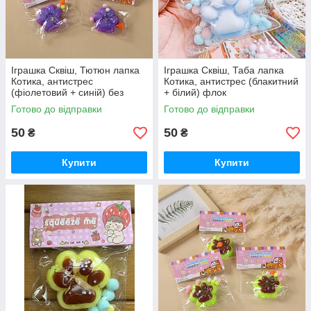
Іграшка Сквіш, Тютюн лапка
Іграшка Сквіш, Таба лапка
Котика, антистрес
Котика, антистрес (блакитний
(фіолетовий + синій) без
+ білий) флок
флока
Готово до відправки
Готово до відправки
50
50
₴
₴
Купити
Купити